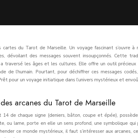
cartes du Tarot de Marseille. Un voyage fascinant s’ouvre à 
s, dévoilant des messages souvent insoupçonnés. Cette trad
, a traversé les âges et les cultures. Elle offre un outil précieux
nde de l’humain. Pourtant, pour déchiffrer ces messages codés
rêt pour un voyage initiatique dans l’univers mystérieux et envo
des arcanes du Tarot de Marseille
nt 14 de chaque signe (deniers, bâton, coupe et épée), possèd
arte, ou lame, porte en elle un sens profond, une symbolique qui
préhender ce monde mystérieux, il faut s’intéresser aux arcanes, c