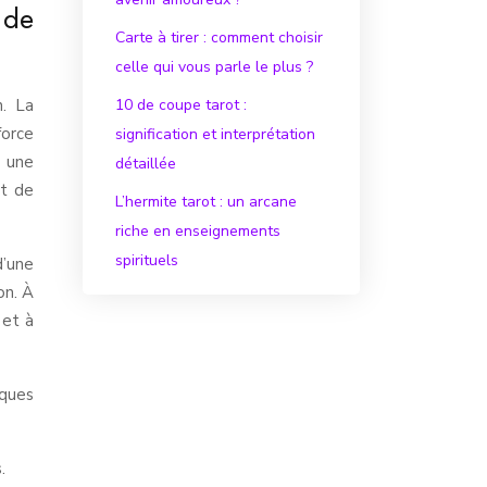
 de
Carte à tirer : comment choisir
celle qui vous parle le plus ?
n. La
10 de coupe tarot :
force
signification et interprétation
r une
détaillée
nt de
L’hermite tarot : un arcane
riche en enseignements
spirituels
d’une
on. À
 et à
iques
.