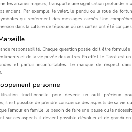
e les arcanes majeurs, transporte une signification profonde, m
ps anciens. Par exemple, le valet, le pendu ou la roue de fortu
s symboles qui renferment des messages cachés. Une compréhe
ersion dans la culture de l’époque où ces cartes ont été conçues
Marseille
rande responsabilité. Chaque question posée doit être formulée
timents et de la vie privée des autres. En effet, le Tarot est un 
fondes et parfois inconfortables. Le manque de respect dan
n.
eloppement personnel
lisation traditionnelle pour devenir un outil précieux pou
, il est possible de prendre conscience des aspects de sa vie qu
ue l’amour en famille, le besoin de faire une pause ou la nécessi
ant sur ces aspects, il devient possible d’évoluer et de grandir en