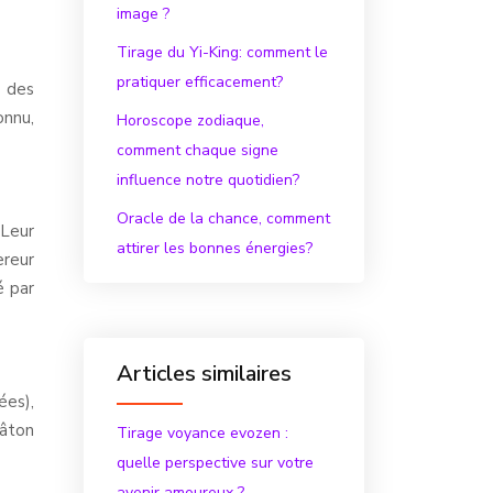
image ?
Tirage du Yi-King: comment le
pratiquer efficacement?
e des
onnu,
Horoscope zodiaque,
comment chaque signe
influence notre quotidien?
Oracle de la chance, comment
 Leur
attirer les bonnes énergies?
ereur
é par
Articles similaires
ées),
bâton
Tirage voyance evozen :
quelle perspective sur votre
avenir amoureux ?