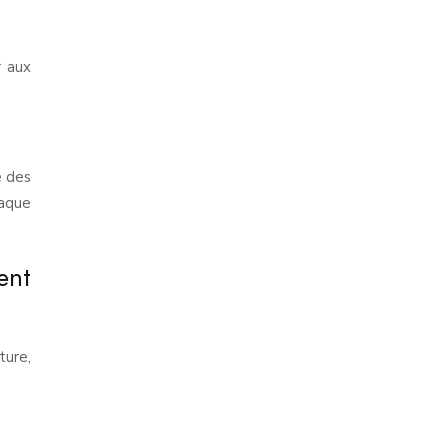
r aux
e des
haque
ent
ture,