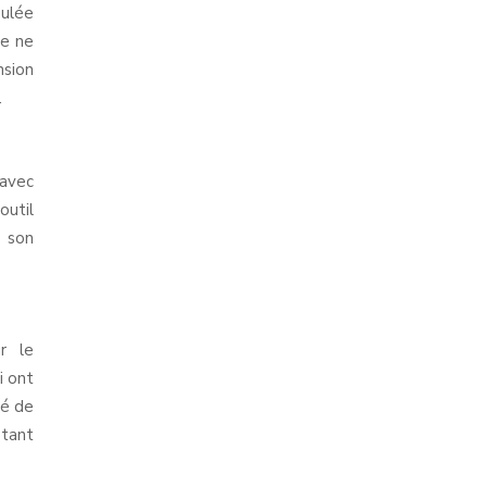
oulée
ne ne
nsion
.
 avec
outil
s son
r le
i ont
té de
 tant