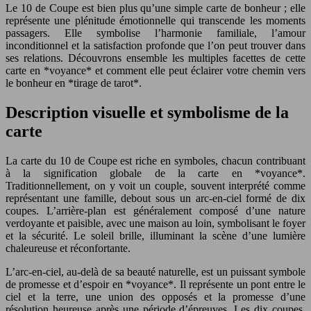
Le 10 de Coupe est bien plus qu’une simple carte de bonheur ; elle
représente une plénitude émotionnelle qui transcende les moments
passagers. Elle symbolise l’harmonie familiale, l’amour
inconditionnel et la satisfaction profonde que l’on peut trouver dans
ses relations. Découvrons ensemble les multiples facettes de cette
carte en *voyance* et comment elle peut éclairer votre chemin vers
le bonheur en *tirage de tarot*.
Description visuelle et symbolisme de la
carte
La carte du 10 de Coupe est riche en symboles, chacun contribuant
à la signification globale de la carte en *voyance*.
Traditionnellement, on y voit un couple, souvent interprété comme
représentant une famille, debout sous un arc-en-ciel formé de dix
coupes. L’arrière-plan est généralement composé d’une nature
verdoyante et paisible, avec une maison au loin, symbolisant le foyer
et la sécurité. Le soleil brille, illuminant la scène d’une lumière
chaleureuse et réconfortante.
L’arc-en-ciel, au-delà de sa beauté naturelle, est un puissant symbole
de promesse et d’espoir en *voyance*. Il représente un pont entre le
ciel et la terre, une union des opposés et la promesse d’une
résolution heureuse après une période d’épreuves. Les dix coupes,