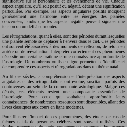
significative sur la personnalité et les événements de vie. Chaque
aspect angulaire, qu’il soit positif ou négatif, détient une signification
particulière. Par exemple, les aspects angulaires positifs indiquent
généralement une harmonie entre les énergies des planètes
concernées, tandis que les aspects négatifs peuvent signaler une
tension ou un défi à surmonter.
Les rétrogradations, quant à elles, sont des périodes durant lesquelles
une planète semble se déplacer à l’envers dans le ciel. Ces périodes
ont souvent été associées à des moments de réflexion, de retour en
arrière ou de réévaluation. Interpréter correctement ces phénomènes
nécessite une certaine pratique et une connaissance approfondie de
l’astrologie. De nombreux outils en ligne permettent d’identifier et
de comprendre ces aspects et rétrogradations dans un thème natal.
Au fil des siècles, la compréhension et l’interprétation des aspects
angulaires et des rétrogradations ont évolué, suscitant parfois des
controverses au sein de la communauté astrologique. Malgré ces
débats, ces éléments restent une composante essentielle de
l’astrologie. Pour ceux qui souhaitent approfondir leurs
connaissances, de nombreuses ressources sont disponibles, allant des
livres classiques aux cours en ligne modernes.
Pour illustrer l’impact de ces phénomènes, des études de cas de
thèmes natals de personnes célèbres sont souvent utilisées. Ces
études permettent de voir concrètement comment les aspects